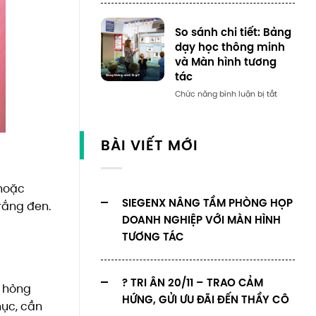
So sánh chi tiết: Bảng
dạy học thông minh
và Màn hình tương
tác
Số
Chức năng bình luận bị tắt
lượng
BÀI VIẾT MỚI
 hoặc
SIEGENX NÂNG TẦM PHÒNG HỌP
rắng đen.
DOANH NGHIỆP VỚI MÀN HÌNH
TƯƠNG TÁC
? TRI ÂN 20/11 – TRAO CẢM
ị hỏng
HỨNG, GỬI ƯU ĐÃI ĐẾN THẦY CÔ
hục, cần