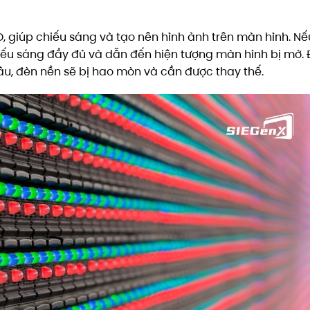
 giúp chiếu sáng và tạo nên hình ảnh trên màn hình. N
iếu sáng đầy đủ và dẫn đến hiện tượng màn hình bị mờ. 
âu, đèn nền sẽ bị hao mòn và cần được thay thế.