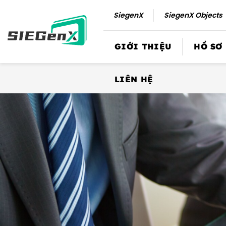
Số
SiegenX
SiegenX Objects
lượng
GIỚI THIỆU
HỒ SƠ
LIÊN HỆ