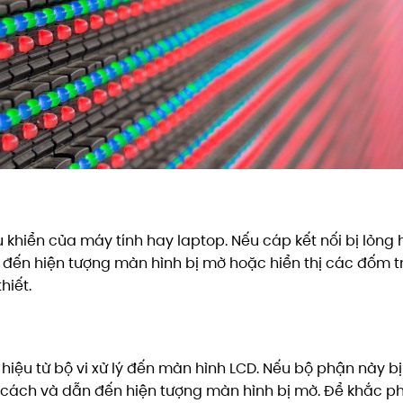
u khiển của máy tính hay laptop. Nếu cáp kết nối bị lỏng
n đến hiện tượng màn hình bị mờ hoặc hiển thị các đốm t
hiết.
 hiệu từ bộ vi xử lý đến màn hình LCD. Nếu bộ phận này b
cách và dẫn đến hiện tượng màn hình bị mờ. Để khắc p