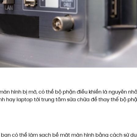
àn hình bị mờ, có thể bộ phận điều khiển là nguyên nh
h hay laptop tới trung tâm sửa chữa để thay thế bộ ph
c, bạn có thể làm sạch bề mặt màn hình bằng cách sử d