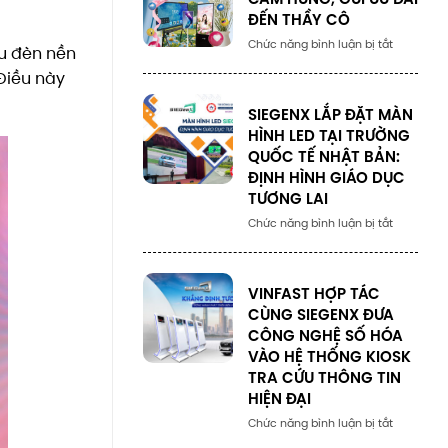
ĐẾN THẦY CÔ
Số
Chức năng bình luận bị tắt
ếu đèn nền
lượng
Điều này
SIEGENX LẮP ĐẶT MÀN
HÌNH LED TẠI TRƯỜNG
QUỐC TẾ NHẬT BẢN:
ĐỊNH HÌNH GIÁO DỤC
TƯƠNG LAI
Số
Chức năng bình luận bị tắt
lượng
VINFAST HỢP TÁC
CÙNG SIEGENX ĐƯA
CÔNG NGHỆ SỐ HÓA
VÀO HỆ THỐNG KIOSK
TRA CỨU THÔNG TIN
HIỆN ĐẠI
Số
Chức năng bình luận bị tắt
lượng