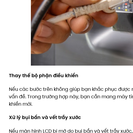
Thay thế bộ phận điều khiển
Nếu các bước trên không giúp bạn khắc phục được m
vấn đề. Trong trường hợp này, bạn cần mang máy tín
khiển mới.
Xử lý bụi bẩn và vết trầy xước
Nếu màn hình LCD bị mờ do bụi bẩn và vết trầy xướ