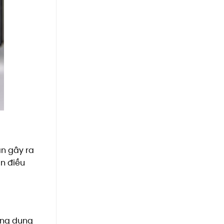
ân gây ra
ận điều
ụng dung