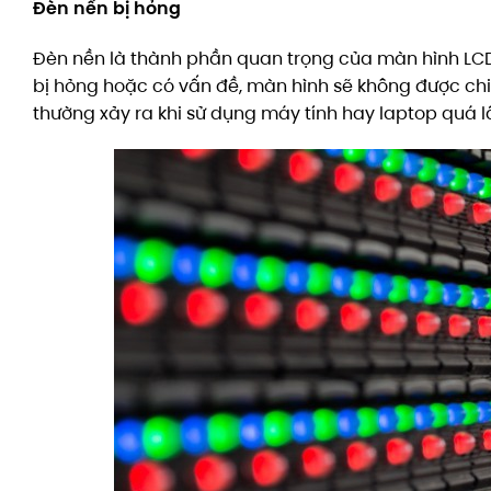
Đèn nền bị hỏng
Đèn nền là thành phần quan trọng của màn hình LCD,
bị hỏng hoặc có vấn đề, màn hình sẽ không được ch
thường xảy ra khi sử dụng máy tính hay laptop quá l