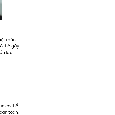
 mặt màn
có thể gây
ần lau
ạn có thể
oàn toàn,