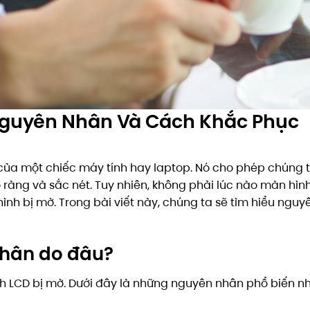
Nguyên Nhân Và Cách Khắc Phục
ủa một chiếc máy tính hay laptop. Nó cho phép chúng ta
 ràng và sắc nét. Tuy nhiên, không phải lúc nào màn hì
ình bị mờ. Trong bài viết này, chúng ta sẽ tìm hiểu ngu
nhân do đâu?
h LCD bị mờ. Dưới đây là những nguyên nhân phổ biến nh