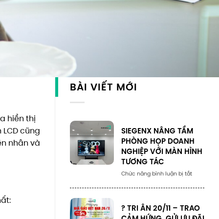
BÀI VIẾT MỚI
 hiển thị
SIEGENX NÂNG TẦM
nh LCD cũng
PHÒNG HỌP DOANH
yên nhân và
NGHIỆP VỚI MÀN HÌNH
TƯƠNG TÁC
Số
Chức năng bình luận bị tắt
lượng
ất:
? TRI ÂN 20/11 – TRAO
CẢM HỨNG, GỬI ƯU ĐÃI