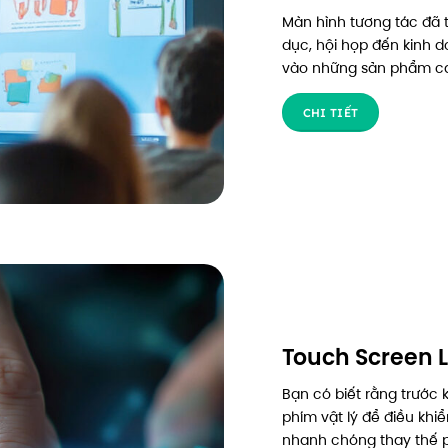
Màn hình tương tác đã t
dục, hội họp đến kinh d
vào những sản phẩm cao
CHI TIẾT
Touch Screen L
Bạn có biết rằng trước 
phím vật lý để điều khi
nhanh chóng thay thế ph