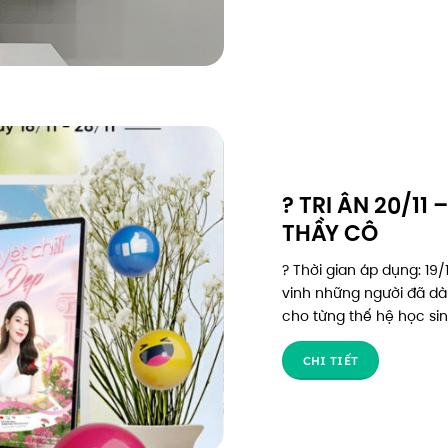
? TRI ÂN 20/11
THẦY CÔ
?️ Thời gian áp dụng: 19
vinh những người đã dà
cho từng thế hệ học sinh
CHI TIẾT