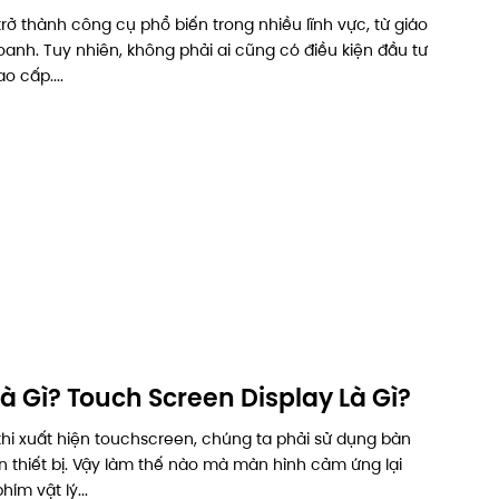
rở thành công cụ phổ biến trong nhiều lĩnh vực, từ giáo
oanh. Tuy nhiên, không phải ai cũng có điều kiện đầu tư
 cấp....
à Gì? Touch Screen Display Là Gì?
khi xuất hiện touchscreen, chúng ta phải sử dụng bàn
ển thiết bị. Vậy làm thế nào mà màn hình cảm ứng lại
ím vật lý...