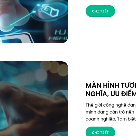
CHI TIẾT
MÀN HÌNH TƯƠN
NGHĨA, ƯU ĐIỂ
Thế giới công nghệ đan
minh đang dần trở nên 
doanh nghiệp. Tạm biệt 
CHI TIẾT