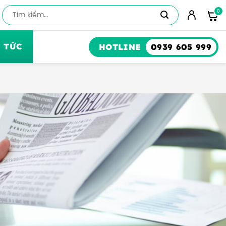
Số
lượng
 TỨC
HOTLINE
0939 605 999