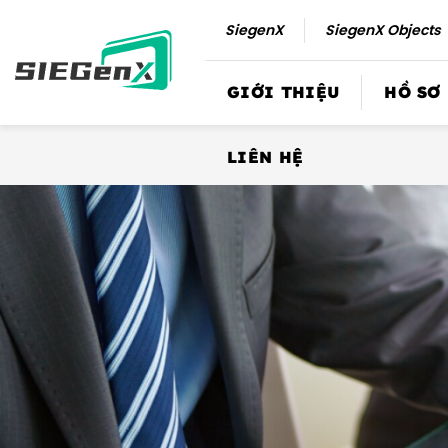
Số
SiegenX
SiegenX Objects
lượng
GIỚI THIỆU
HỒ SƠ
LIÊN HỆ