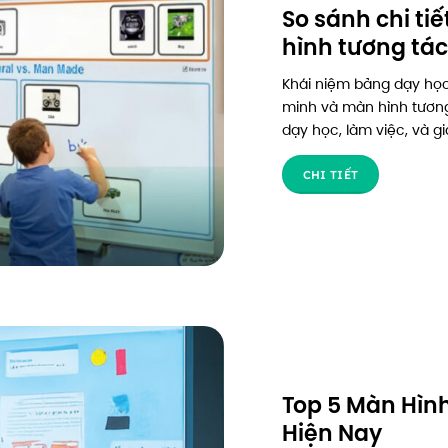
So sánh chi ti
hình tương tác
Khái niệm bảng dạy họ
minh và màn hình tương 
dạy học, làm việc, và gia
CHI TIẾT
Top 5 Màn Hìn
Hiện Nay