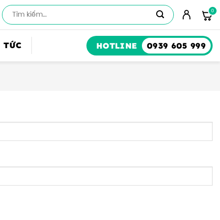
Số
lượng
 TỨC
HOTLINE
0939 605 999