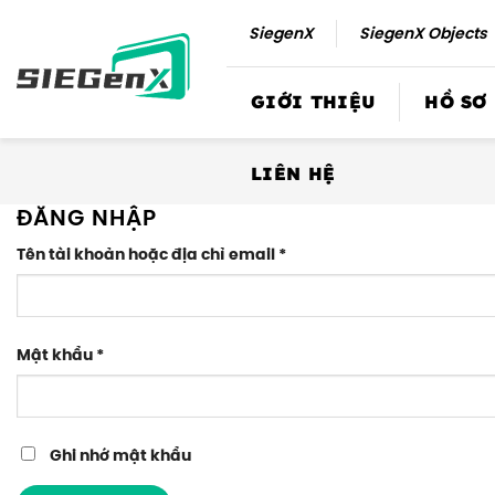
Số
SiegenX
SiegenX Objects
lượng
GIỚI THIỆU
HỒ SƠ
LIÊN HỆ
ĐĂNG NHẬP
Số
Tên tài khoản hoặc địa chỉ email
*
lượng
Số
Mật khẩu
*
lượng
Ghi nhớ mật khẩu