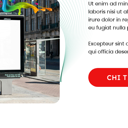
Ut enim ad min
laboris nisi ut
irure dolor in r
eu fugiat nulla 
Excepteur sint 
qui officia des
CHI T