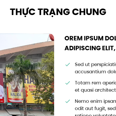
THỰC TRẠNG CHUNG
OREM IPSUM DOL
ADIPISCING ELIT
Sed ut perspiciat
accusantium dol
Totam rem aperiam
et quasi architec
Nemo enim ipsam 
odit aut fugit, s
ratione voluptate