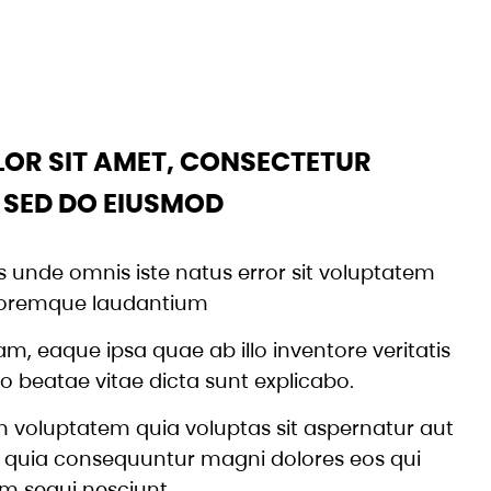
OR SIT AMET, CONSECTETUR
, SED DO EIUSMOD
is unde omnis iste natus error sit voluptatem
oremque laudantium
, eaque ipsa quae ab illo inventore veritatis
to beatae vitae dicta sunt explicabo.
voluptatem quia voluptas sit aspernatur aut
ed quia consequuntur magni dolores eos qui
m sequi nesciunt.