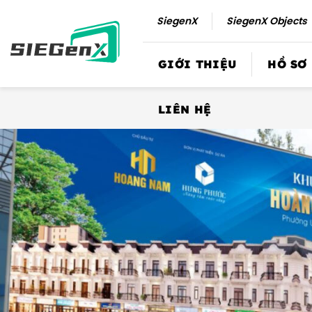
Số
SiegenX
SiegenX Objects
lượng
GIỚI THIỆU
HỒ SƠ
LIÊN HỆ