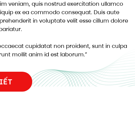
im veniam, quis nostrud exercitation ullamco
 aliquip ex ea commodo consequat. Duis aute
eprehenderit in voluptate velit esse cillum dolore
pariatur.
occaecat cupidatat non proident, sunt in culpa
erunt mollit anim id est laborum.”
IẾT