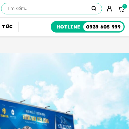
Số
lượng
 TỨC
HOTLINE
0939 605 999