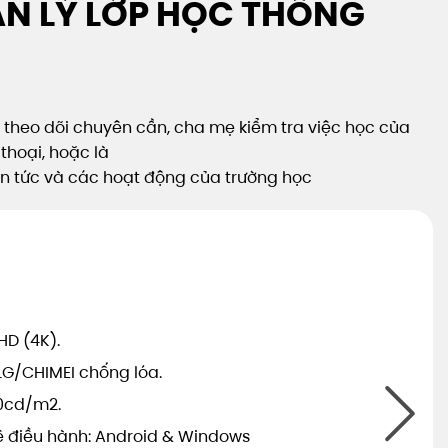
UẢN LÝ LỚP HỌC THÔNG
h, theo dõi chuyên cần, cha mẹ kiểm tra việc học của
thoại, hoặc là
, tin tức và các hoạt động của trường học
HD (4K).
LG/CHIMEI chống lóa.
00cd/m2.
hệ điều hành: Android & Windows