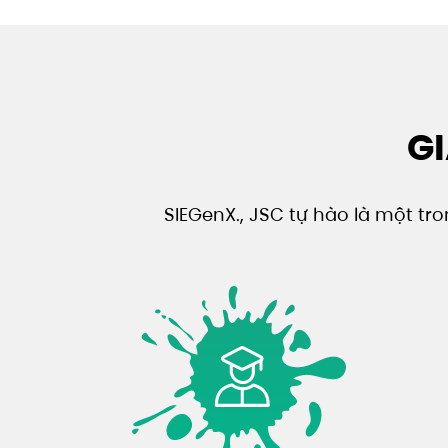
GI
SIEGenX., JSC tự hào là một tr