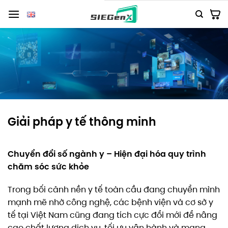
Số
lượng
Giải pháp y tế thông minh
Chuyển đổi số ngành y – Hiện đại hóa quy trình
chăm sóc sức khỏe
Trong bối cảnh nền y tế toàn cầu đang chuyển mình
mạnh mẽ nhờ công nghệ, các bệnh viện và cơ sở y
tế tại Việt Nam cũng đang tích cực đổi mới để nâng
cao chất lượng dịch vụ, tối ưu vận hành và mang