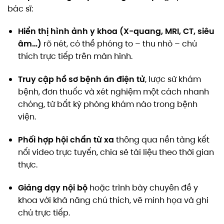
bác sĩ:
Hiển thị hình ảnh y khoa (X-quang, MRI, CT, siêu
âm…)
rõ nét, có thể phóng to – thu nhỏ – chú
thích trực tiếp trên màn hình.
Truy cập hồ sơ bệnh án điện tử
, lược sử khám
bệnh, đơn thuốc và xét nghiệm một cách nhanh
chóng, từ bất kỳ phòng khám nào trong bệnh
viện.
Phối hợp hội chẩn từ xa
thông qua nền tảng kết
nối video trực tuyến, chia sẻ tài liệu theo thời gian
thực.
Giảng dạy nội bộ
hoặc trình bày chuyên đề y
khoa với khả năng chú thích, vẽ minh họa và ghi
chú trực tiếp.