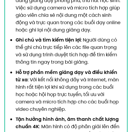
dung giảng dạy phong phú, thu hút học sinh.
Việc sử dụng camera và micro tích hợp giúp
giáo viên chia sẻ nội dung một cách sinh
động và trực quan trong các buổi dạy online
hoặc ghi lại nội dung giảng dạy.
Ghi chú và tìm kiếm tiện lợi
: Người dùng có
thể ghi chú trực tiếp lên các file quan trọng
và sử dụng trình duyệt tích hợp để tìm kiếm
thông tin ngay trong bài giảng.
Hỗ trợ phần mềm giảng dạy và điều khiển
từ xa
: Với kết nối không dây và Internet, màn
hình rất tiện lợi khi sử dụng trong các buổi
học hoặc hội họp trực tuyến, tối ưu với
camera và micro tích hợp cho các buổi họp
video chuyên nghiệp.
Tận hưởng hình ảnh, âm thanh chất lượng
chuẩn 4K
: Màn hình có độ phân giải lên đến