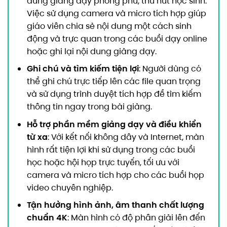
dung giảng dạy phong phú, thu hút học sinh.
Việc sử dụng camera và micro tích hợp giúp
giáo viên chia sẻ nội dung một cách sinh
động và trực quan trong các buổi dạy online
hoặc ghi lại nội dung giảng dạy.
Ghi chú và tìm kiếm tiện lợi
: Người dùng có
thể ghi chú trực tiếp lên các file quan trọng
và sử dụng trình duyệt tích hợp để tìm kiếm
thông tin ngay trong bài giảng.
Hỗ trợ phần mềm giảng dạy và điều khiển
từ xa
: Với kết nối không dây và Internet, màn
hình rất tiện lợi khi sử dụng trong các buổi
học hoặc hội họp trực tuyến, tối ưu với
camera và micro tích hợp cho các buổi họp
video chuyên nghiệp.
Tận hưởng hình ảnh, âm thanh chất lượng
chuẩn 4K
: Màn hình có độ phân giải lên đến