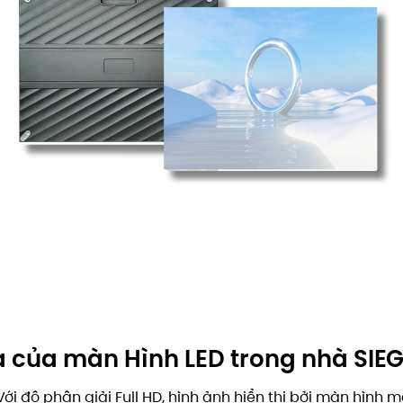
a của
màn Hình LED trong nhà SI
ới độ phân giải Full HD, hình ảnh hiển thị bởi màn hình