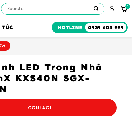
Số
lượng
 TỨC
HOTLINE
0939 605 999
OW
ình LED Trong Nhà
nX KXS40N SGX-
0N
CONTACT