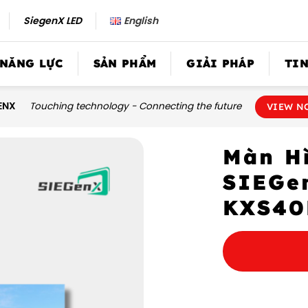
SiegenX LED
English
 NĂNG LỰC
SẢN PHẨM
GIẢI PHÁP
TIN
ENX
Touching technology - Connecting the future
VIEW N
Màn H
SIEGe
KXS4