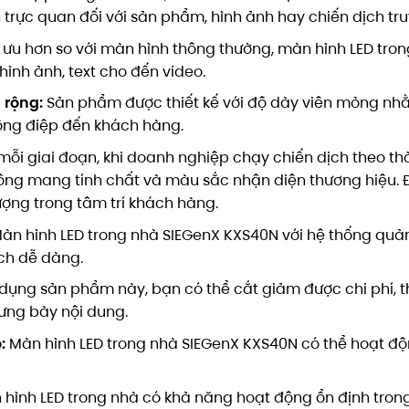
trực quan đối với sản phẩm, hình ảnh hay chiến dịch tr
 ưu hơn so với màn hình thông thường, màn hình LED tro
hình ảnh, text cho đến video.
 rộng:
Sản phẩm được thiết kế với độ dày viên mỏng nhằm
hông điệp đến khách hàng.
mỗi giai đoạn, khi doanh nghiệp chạy chiến dịch theo th
hông mang tính chất và màu sắc nhận diện thương hiệu.
ượng trong tâm trí khách hàng.
àn hình LED trong nhà SIEGenX KXS40N với hệ thống quản l
ách dễ dàng.
 dụng sản phẩm này, bạn có thể cắt giảm được chi phí, t
ưng bày nội dung.
:
Màn hình LED trong nhà SIEGenX KXS40N có thể hoạt động
hình LED trong nhà có khả năng hoạt động ổn định trong