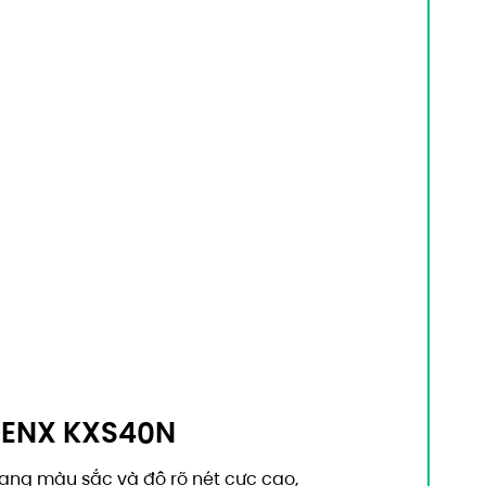
EGENX KXS40N
 mang màu sắc và độ rõ nét cực cao,