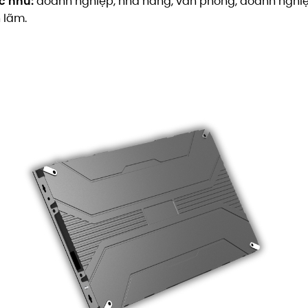
c như:
doanh nghiệp, nhà hàng, văn phòng, doanh nghiệp
n lãm.