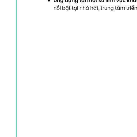
Ứng dụng tại một số lĩnh vực khá
nổi bật tại nhà hát, trung tâm triể