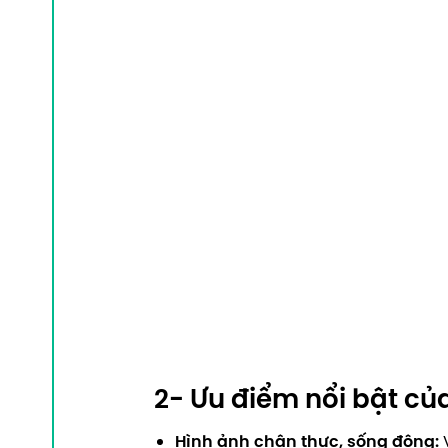
2- Ưu điểm nổi bật củ
Hình ảnh chân thực, sống động:
V