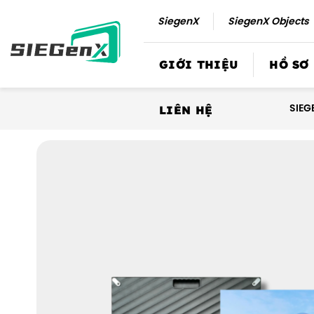
Số
SiegenX
SiegenX Objects
lượng
GIỚI THIỆU
HỒ SƠ
SIEG
LIÊN HỆ